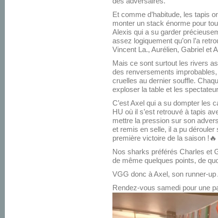
des adversaires.
Et comme d’habitude, les tapis o
monter un stack énorme pour tout
Alexis qui a su garder précieuse
assez logiquement qu’on l’a retr
Vincent La., Aurélien, Gabriel et 
Mais ce sont surtout les rivers as
des renversements improbables, 
cruelles au dernier souffle. Chaqu
exploser la table et les spectateu
C’est Axel qui a su dompter les 
HU où il s’est retrouvé à tapis a
mettre la pression sur son advers
et remis en selle, il a pu déroule
première victoire de la saison !🔥
Nos sharks préférés Charles et G
de même quelques points, de quoi
VGG donc à Axel, son runner-up Al
Rendez-vous samedi pour une par