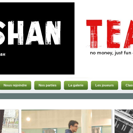
Nous rejoindre
Nos parties
La galerie
Les joueurs
Clas