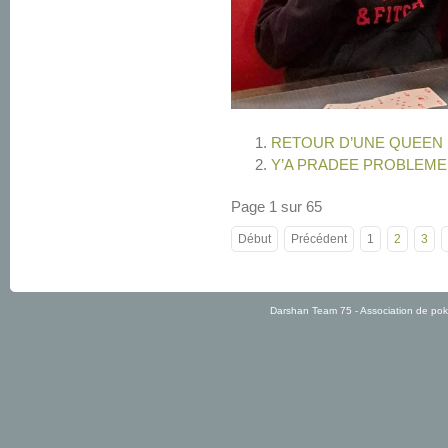
RETOUR D’UNE QUEEN D
Y’A PRADEE PROBLEME ! 
Page 1 sur 65
Début
Précédent
1
2
3
Darshan Team 75 - Association de po