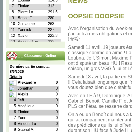
NEWS
OOPSIE DOOPSIE
Avec l’organisation du week-e
j’ai failli à mes obligations et 
! 🫣🤭
Samedi 11 avril, 19 joueurs 
classique comme on aime ! La 
_ _ _ Classement Online
Loubna, Jeff, Simon, Maxime P.
ont disputé un beau HU ! Résul
saison, un gros VGG à lui et Lé
Samedi 18 avril, la partie en 
!! Cela faisait longtemps que l
vous doutez bien que c’était fu
Avec en TF à 9, Dominique, Ama
Gabriel, Benoit, Camille F. et J
PLS car l’étau se resserre da
On a eu un Benoît qui nous a f
qui accompagnent maintenant 
des prédictions qu’ils lui offre
durant son HU face à Jude ! I