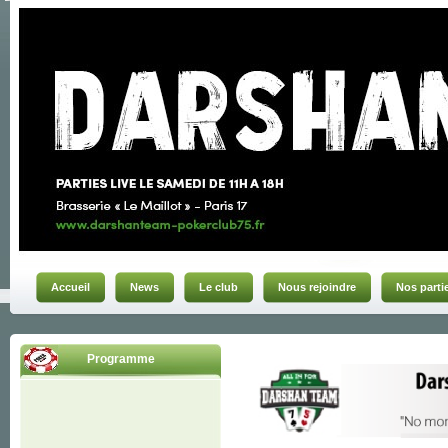
Accueil
News
Le club
Nous rejoindre
Nos parti
Programme