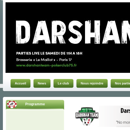
Accueil
News
Le club
Nous rejoindre
Nos parti
Programme