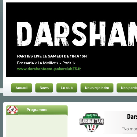
Accueil
News
Le club
Nous rejoindre
Nos parti
Programme